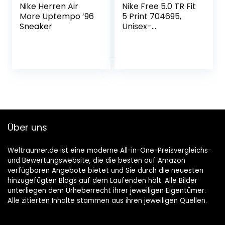
Nike Herren Air
Nike Free 5.0 TR Fit
More Uptempo ’96
5 Print 704695,
Sneaker
Unisex-
Erwachsene
Laufschuhe
Über uns
Weltraumer.de ist eine moderne All-in-One-Preisvergleichs-
und Bewertungswebsite, die die besten auf Amazon
verfügbaren Angebote bietet und Sie durch die neuesten
hinzugefügten Blogs auf dem Laufenden hält. Alle Bilder
unterliegen dem Urheberrecht ihrer jeweiligen Eigentümer.
Alle zitierten Inhalte stammen aus ihren jeweiligen Quellen.