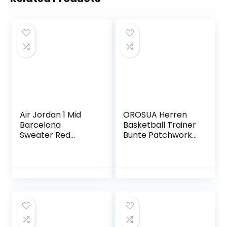
Air Jordan 1 Mid
OROSUA Herren
Barcelona
Basketball Trainer
Sweater Red
Bunte Patchwork
Patent Style Code:
Leder Schnürung
DC7294-600
High Top Anti-
Rutsch-Plattform
Atmungsaktives
Futter
Sportschuhe