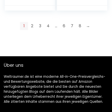
1
2
3
4
…
6
7
8
→
Über uns
Weltraumer.de ist eine moderne All-in-One-Preisvergleichs-
und Bewertungswebsite, die die besten auf Amazon
verfügbaren Angebote bietet und Sie durch die neuesten
hinzugefügten Blogs auf dem Laufenden hält. Alle Bilder
unterliegen dem Urheberrecht ihrer jeweiligen Eigentümer.
Alle zitierten Inhalte stammen aus ihren jeweiligen Quellen.