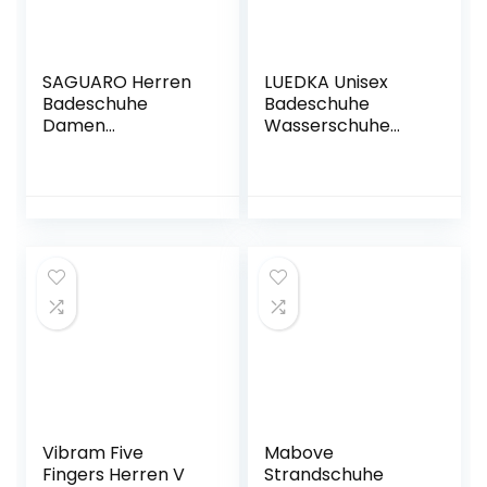
SAGUARO Herren
LUEDKA Unisex
Badeschuhe
Badeschuhe
Damen
Wasserschuhe
Schwimmschuhe
Schnell Trocknend
060
Schwimmschuhe
Strandschuhe
rutschfest
Aquaschuhe Leicht
Surfschuhe Gr.34-
48
Vibram Five
Mabove
Fingers Herren V
Strandschuhe