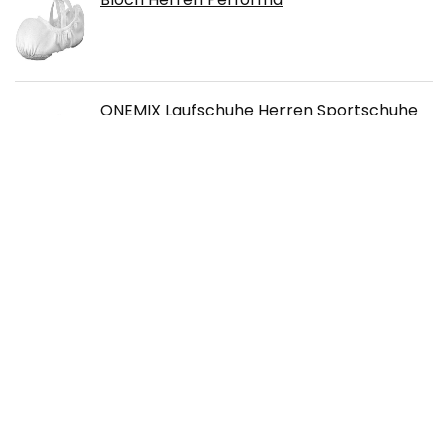
ONEMIX Laufschuhe Herren Sportschuhe
Luftkissen Sneaker Straßenlaufschuhe
Fitness Turnschuhe im Freien
Nike Herren Jordan 5 Retro Concord
Weiß/Dark Concord-Schwarz (DD0587
141)
PUMA Herren Future Z 1.4 Fg/Ag
fußballschuhe