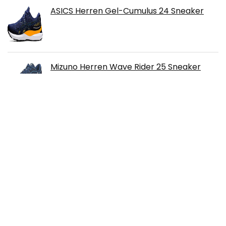
ASICS Herren Gel-Cumulus 24 Sneaker
Mizuno Herren Wave Rider 25 Sneaker
JaneTroides Barfuß Wassersport
Badeschuhe für Damen Herren
Wasserschuhe Schwimmschuhe Damen
Strandschuhe Aquaschuhe Unisex Schnell
Trocknend rutschfest Leicht
Werner Kern Herren Tanzschuhe 28045 -
Veloursleder Blau - Normal - 1,5 cm
Micro-Heel Absatz - Made in Italy