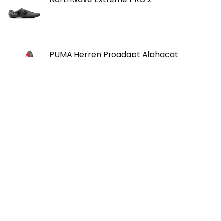
PUMA Herren Proadapt Alphacat
Golfschuh
PUMA Herren Future Z 2.4 Fg/Ag
Fussballschuh
Footjoy Herren Premiere Series Tarlow
Golfschuh