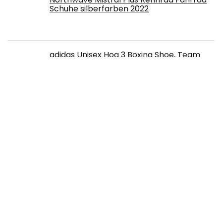
Schuhe silberfarben 2022
adidas Unisex Hog 3 Boxing Shoe, Team
Royal Blue/White/Team Collegiate Red, 12
US Men
PUMA Unisex King Pro 21 It Fussballschuh
adidas Golf Herren S2G Golfschuhe –
FTWR White/Grey One/Crew Blue – EU